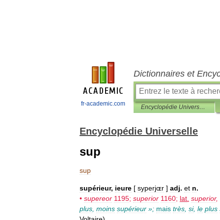
Dictionnaires et Ency
fr-academic.com
Encyclopédie Universelle
Encyclopédie Universelle
sup
sup
supérieur
,
ieure
[
syperjɶr
]
adj
.
et
n
.
•
supereor
1195
;
superior
1160
;
lat
.
superior
,
plus
,
moins
supérieur
»;
mais
très
,
si
,
le
plus
Voltaire
)
.