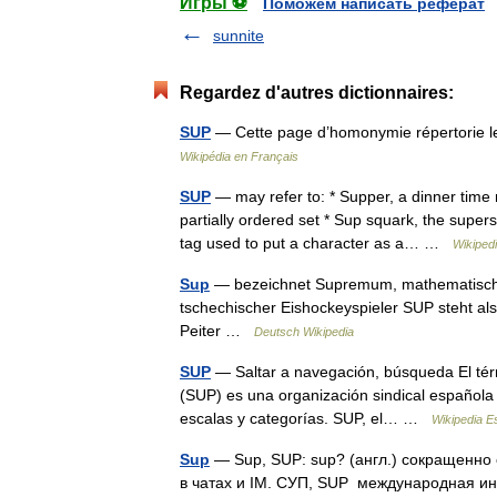
Игры ⚽
Поможем написать реферат
sunnite
Regardez d'autres dictionnaires:
SUP
— Cette page d’homonymie répertorie le
Wikipédia en Français
SUP
— may refer to: * Supper, a dinner time
partially ordered set * Sup squark, the super
tag used to put a character as a… …
Wikiped
Sup
— bezeichnet Supremum, mathematischer 
tschechischer Eishockeyspieler SUP steht al
Peiter …
Deutsch Wikipedia
SUP
— Saltar a navegación, búsqueda El térm
(SUP) es una organización sindical española 
escalas y categorías. SUP, el… …
Wikipedia E
Sup
— Sup, SUP: sup? (англ.) сокращенно о
в чатах и IM. СУП, SUP международная и