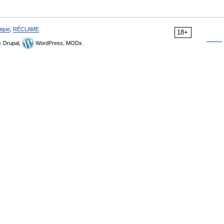
ique
,
RÉCLAME
18+
Drupal,
WordPress, MODx.