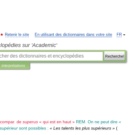
Retenir le site
En utilisant des dictionnaires dans votre site
FR
clopédies sur 'Academic'
Recherche!
interprétations
compar
.
de
superus
«
qui
est
en
haut
»
REM
.
On
ne
peut
dire
«
supérieur
sont
possibles
:
«
Les
talents
les
plus
supérieurs
»
(