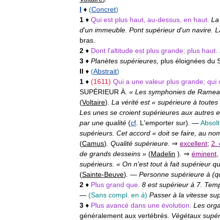
I
♦
(
Concret
)
1
♦
Qui
est
plus
haut
,
au
-
dessus
,
en
haut
.
La
d
'
un
immeuble
.
Pont
supérieur
d
'
un
navire
.
L
bras
.
2
♦
Dont
l
'
altitude
est
plus
grande
;
plus
haut
.
3
♦
Planètes
supérieures
,
plus
éloignées
du
S
II
♦
(
Abstrait
)
1
♦
(
1611
)
Qui
a
une
valeur
plus
grande
;
qui
SUPÉRIEUR
À
.
«
Les
symphonies
de
Ramea
(
Voltaire
)
.
La
vérité
est
«
supérieure
à
toutes
Les
unes
se
croient
supérieures
aux
autres
e
par
une
qualité
(
cf
.
L
'
emporter
sur
)
.
—
Absolt
supérieurs
.
Cet
accord
«
doit
se
faire
,
au
no
(
Camus
)
.
Qualité
supérieure
.
⇒
excellent
;
2
.
de
grands
desseins
»
(
Madelin
)
.
⇒
éminent
supérieurs
. «
On
n
'
est
tout
à
fait
supérieur
q
(
Sainte
-
Beuve
)
.
—
Personne
supérieure
à
(
q
2
♦
Plus
grand
que
.
8
est
supérieur
à
7
.
Temp
—
(
Sans
compl
.
en
à
)
Passer
à
la
vitesse
sup
3
♦
Plus
avancé
dans
une
évolution
.
Les
org
généralement
aux
vertébrés
.
Végétaux
supér