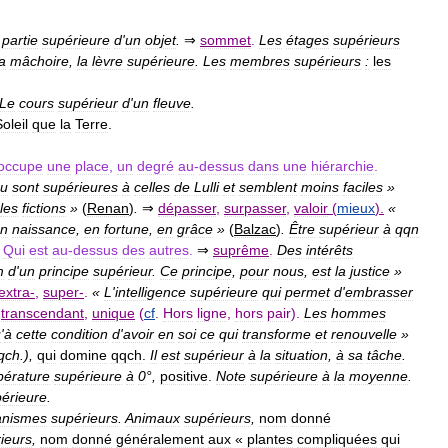
partie
supérieure
d
'
un
objet
.
⇒
sommet
.
Les
étages
supérieurs
a
mâchoire
,
la
lèvre
supérieure
.
Les
membres
supérieurs
:
les
Le
cours
supérieur
d
'
un
fleuve
.
oleil
que
la
Terre
.
occupe
une
place
,
un
degré
au
-
dessus
dans
une
hiérarchie
.
u
sont
supérieures
à
celles
de
Lulli
et
semblent
moins
faciles
»
les
fictions
»
(
Renan
)
.
⇒
dépasser
,
surpasser
,
valoir
(
mieux
).
«
n
naissance
,
en
fortune
,
en
grâce
»
(
Balzac
)
.
Être
supérieur
à
qqn
Qui
est
au
-
dessus
des
autres
.
⇒
suprême
.
Des
intérêts
m
d
'
un
principe
supérieur
.
Ce
principe
,
pour
nous
,
est
la
justice
»
extra
-
,
super
-
.
«
L
'
intelligence
supérieure
qui
permet
d
'
embrasser
,
transcendant
,
unique
(
cf
.
Hors
ligne
,
hors
pair
).
Les
hommes
u
'
à
cette
condition
d
'
avoir
en
soi
ce
qui
transforme
et
renouvelle
»
qch
.),
qui
domine
qqch
.
Il
est
supérieur
à
la
situation
,
à
sa
tâche
.
érature
supérieure
à
0
°,
positive
.
Note
supérieure
à
la
moyenne
.
érieure
.
anismes
supérieurs
.
Animaux
supérieurs
,
nom
donné
ieurs
,
nom
donné
généralement
aux
«
plantes
compliquées
qui