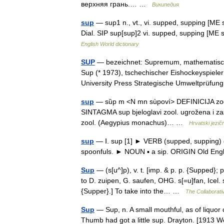
верхняя грань.… …
Википедия
sup
— sup1 n., vt., vi. supped, supping [ME
Dial. SIP sup[sup]2 vi. supped, supping [ME
English World dictionary
SUP
— bezeichnet: Supremum, mathematische
Sup (* 1973), tschechischer Eishockeyspieler
University Press Strategische Umweltprü
sup
— sȕp m <N mn sùpoví> DEFINICIJA zool. pt
SINTAGMA sup bjeloglavi zool. ugrožena i zaš
zool. (Aegypius monachus)… …
Hrvatski jezičn
sup
— Ⅰ. sup [1] ► VERB (supped, supping) dat
spoonfuls. ► NOUN ▪ a sip. ORIGIN Old Eng
Sup
— (s[u^]p), v. t. [imp. & p. p. {Supped}; 
to D. zuipen, G. saufen, OHG. s[=u]fan, Icel. 
{Supper}.] To take into the… …
The Collaborativ
Sup
— Sup, n. A small mouthful, as of liquor o
Thumb had got a little sup. Drayton. [1913