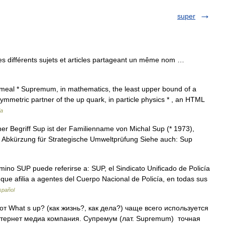
super
s différents sujets et articles partageant un même nom …
 meal * Supremum, in mathematics, the least upper bound of a
symmetric partner of the up quark, in particle physics * , an HTML
ia
Begriff Sup ist der Familienname von Michal Sup (* 1973),
s Abkürzung für Strategische Umweltprüfung Siehe auch: Sup
ino SUP puede referirse a: SUP, el Sindicato Unificado de Policía
que afilia a agentes del Cuerpo Nacional de Policía, en todas sus
spañol
т What s up? (как жизнь?, как дела?) чаще всего используется
нтернет медиа компания. Супремум (лат. Supremum) точная