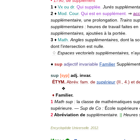
•
1790
;
de
supplément
1
♦
Vx
ou
dr
.
Qui
supplée
.
Jurés
supplémenta
2
♦
Mod
.
Cour
.
Qui
est
en
supplément
.
⇒
acc
supplémentaire
,
une
prolongation
.
Trains
sup
supplémentaires
:
heures
de
travail
faites
en
supplémentaires
,
ajoutées
à
la
portée
.
3
♦
Math
.
Angles
supplémentaires
,
dont
la
s
dont
l
'
intersection
est
nulle
.
♢
Espaces
vectoriels
supplémentaires
,
n
'
ay
●
sup
adjectif
invariable
Familier
Supplément
sup
[
syp
]
adj
.
invar
.
ÉTYM
.
Abrév
.
fam
.
de
supérieur
(
II
.,
4
.)
et
d
❖
♦
Familier
.
1
Math
sup
:
la
classe
de
mathématiques
sup
supérieure
.
—
Sup
de
Co
:
École
supérieure
2
Abréviation
de
supplémentaire
.
||
Heures
Encyclopédie
Universelle
.
2012
.