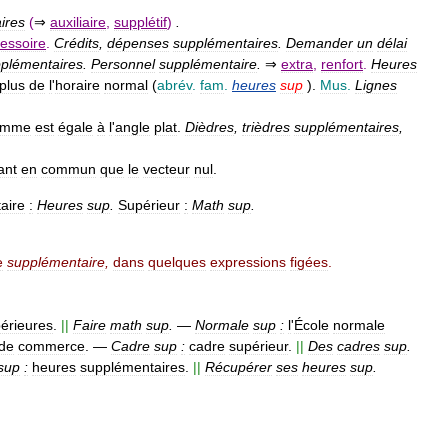
ires
(
⇒
auxiliaire
,
supplétif
)
.
essoire
.
Crédits
,
dépenses
supplémentaires
.
Demander
un
délai
plémentaires
.
Personnel
supplémentaire
.
⇒
extra
,
renfort
.
Heures
plus
de
l
'
horaire
normal
(
abrév
.
fam
.
heures
sup
).
Mus
.
Lignes
omme
est
égale
à
l
'
angle
plat
.
Dièdres
,
trièdres
supplémentaires
,
ant
en
commun
que
le
vecteur
nul
.
aire
:
Heures
sup
.
Supérieur
:
Math
sup
.
e
supplémentaire
,
dans
quelques
expressions
figées
.
érieures
.
||
Faire
math
sup
.
—
Normale
sup
:
l
'
École
normale
de
commerce
.
—
Cadre
sup
:
cadre
supérieur
.
||
Des
cadres
sup
.
sup
:
heures
supplémentaires
.
||
Récupérer
ses
heures
sup
.