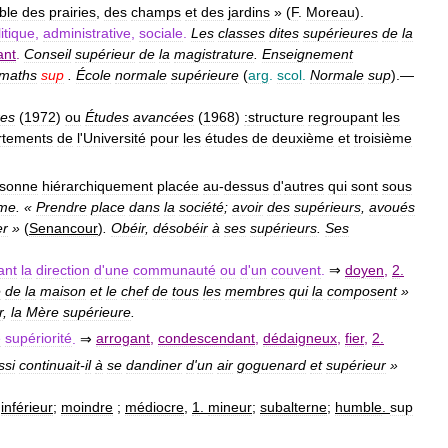
ible
des
prairies
,
des
champs
et
des
jardins
» (
F
.
Moreau
).
itique
,
administrative
,
sociale
.
Les
classes
dites
supérieures
de
la
ant
.
Conseil
supérieur
de
la
magistrature
.
Enseignement
maths
sup
.
École
normale
supérieure
(
arg
.
scol
.
Normale
sup
).
—
res
(
1972
)
ou
Études
avancées
(
1968
)
:
structure
regroupant
les
rtements
de
l
'
Université
pour
les
études
de
deuxième
et
troisième
rsonne
hiérarchiquement
placée
au
-
dessus
d
'
autres
qui
sont
sous
me
. «
Prendre
place
dans
la
société
;
avoir
des
supérieurs
,
avoués
er
»
(
Senancour
)
.
Obéir
,
désobéir
à
ses
supérieurs
.
Ses
ant
la
direction
d
'
une
communauté
ou
d
'
un
couvent
.
⇒
doyen
,
2
.
e
de
la
maison
et
le
chef
de
tous
les
membres
qui
la
composent
»
r
,
la
Mère
supérieure
.
e
supériorité
.
⇒
arrogant
,
condescendant
,
dédaigneux
,
fier
,
2
.
ssi
continuait
-
il
à
se
dandiner
d
'
un
air
goguenard
et
supérieur
»
,
inférieur
;
moindre
;
médiocre
,
1
.
mineur
;
subalterne
;
humble
.
sup