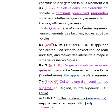
constituent
la
végétation
la
plus
aisément
vis
4
♦
(
1587
)
Plus
élevé
dans
une
hiérarchie
pol
société
.
⇒
dominant
,
prééminent
,
prépondér
supérieur
.
Mathématiques
supérieures
;
fam
.
Cadres
,
officiers
supérieurs
.
♢
Au
Québec
,
Faculté
des
Études
supérieu
enseignements
des
facultés
,
écoles
et
dépa
cycles
.
e
5
♦
(
XVI
)
N
.
m
.
LE
SUPÉRIEUR
DE
qqn
:
pe
ses
ordres
.
Son
supérieur
direct
est
une
fem
pour
tels
,
afin
d
'
avoir
des
inférieurs
à
mépris
supérieurs
hiérarchiques
.
6
♦
N
.
(
v
.
1510
)
Religieux
ou
religieuse
assur
général
,
prieur
.
«
La
Supérieure
[...]
est
l
'
âm
(
Sainte
-
Beuve
)
.
Par
appos
.
Le
Père
supérieu
e
7
♦
(
fin
XIX
)
Qui
témoigne
d
'
un
sentiment
d
o
superbe
(
1
).
Air
,
ton
,
sourire
supérieur
. «
Au
(
Zola
)
.
⊗
CONTR
.
1
.
Bas
,
2
.
dessous
(
au
-
dessous
)
supplémentaire
[
syplemɑ̃tɛr
]
adj
.