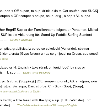
 soupen < OE supan, to sup, drink, akin to Ger saufen: see SUCK]
 soupen < OFr souper < soupe, soup, orig., a sop < VL suppa …
r Begriff Sup ist der Familienname folgender Personen: Michal
 SUP ist die Abkürzung für: Stand Up Paddle Surfing Stanford
fung… …
Deutsch Wikipedia
ica grabljivica iz porodice sokolovki (Vulturide), strvinar
tićena vrsta (Gyps fulvus) u nas se gnijezdi na Cresu; sup smeđi
i portal
ed or N. English ▪ take (drink or liquid food) by sips or
lish. Ⅱ. sup …
English terms dictionary
p. pr. & vb. n. {Supping}.] [OE. soupen to drink, AS. s[=u]pan; akin
s[=u]pa, Sw. supa, Dan. s[ o]be. Cf. {Sip}, {Sop}, {Soup},
e International Dictionary of English
r broth; a little taken with the lips; a sip. [1913 Webster] Tom
 Webster] …
The Collaborative International Dictionary of English